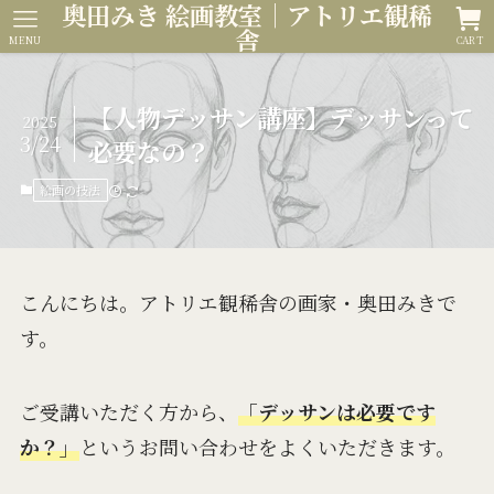
奥田みき 絵画教室｜アトリエ観稀
舎
MENU
CART
【人物デッサン講座】デッサンって
2025
3/24
必要なの？
絵画の技法
こんにちは。アトリエ観稀舎の画家・奥田みきで
す。
ご受講いただく方から、
「デッサンは必要です
か？」
というお問い合わせをよくいただきます。