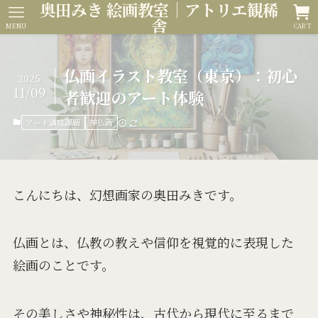
奥田みき 絵画教室｜アトリエ観稀
舎
MENU
CART
仏画イラスト教室（東京）：初心
2025
11/09
者歓迎のアート体験
アート講座課題
神仏画
こんにちは、幻想画家の奥田みきです。
仏画とは、仏教の教えや信仰を視覚的に表現した
絵画のことです。
その美しさや神秘性は、古代から現代に至るまで